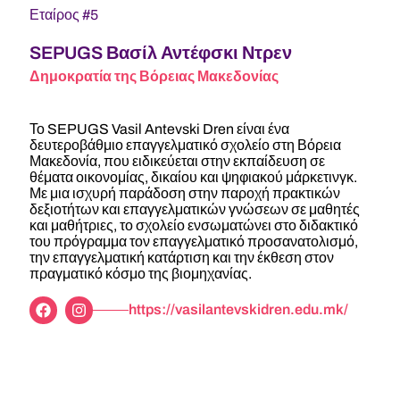
Εταίρος #5
SEPUGS Βασίλ Αντέφσκι Ντρεν
Δημοκρατία της Βόρειας Μακεδονίας
Το SEPUGS Vasil Antevski Dren είναι ένα
δευτεροβάθμιο επαγγελματικό σχολείο στη Βόρεια
Μακεδονία, που ειδικεύεται στην εκπαίδευση σε
θέματα οικονομίας, δικαίου και ψηφιακού μάρκετινγκ.
Με μια ισχυρή παράδοση στην παροχή πρακτικών
δεξιοτήτων και επαγγελματικών γνώσεων σε μαθητές
και μαθήτριες, το σχολείο ενσωματώνει στο διδακτικό
του πρόγραμμα τον επαγγελματικό προσανατολισμό,
την επαγγελματική κατάρτιση και την έκθεση στον
πραγματικό κόσμο της βιομηχανίας.
https://vasilantevskidren.edu.mk/