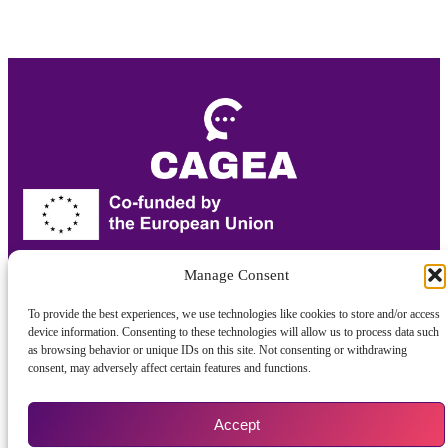
Финансирано од Европската Унија. Сепак, изразените
Manage Consent
ставови и мислења се единствено на авторот(ите) и не ги
одразуваат нужно ставовите на Европската Унија или
To provide the best experiences, we use technologies like cookies to store and/or access
Извршната агенција за образование и култура (EACEA).
device information. Consenting to these technologies will allow us to process data such
Ниту Европската Унија, ниту EACEA не можат да бидат
as browsing behavior or unique IDs on this site. Not consenting or withdrawing
одговорни за нив.
consent, may adversely affect certain features and functions.
>Услови на Κористење
Accept