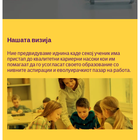
Нашата визија
Ние предвидуваме иднина каде секој ученик има
пристап до квалитетни кариерни насоки кои им
помагаат да го усогласат своето образование со
нивните аспирации и еволуирачкиот пазар на работа.