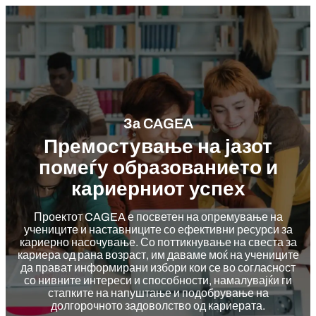
За CAGEA
Премостување на јазот
помеѓу образованието и
кариерниот успех
Проектот CAGEA е посветен на опремување на
учениците и наставниците со ефективни ресурси за
кариерно насочување. Со поттикнување на свеста за
кариера од рана возраст, им даваме моќ на учениците
да прават информирани избори кои се во согласност
со нивните интереси и способности, намалувајќи ги
стапките на напуштање и подобрување на
долгорочното задоволство од кариерата.